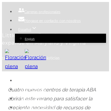
Ir
Carreras profesionales
al
Póngase en contacto con nosotros
contenido
Español
Little Leaves Behavioral Services se
English
expande en Maryland y Virginia
11 de marzo de 2025
Noticias
Impacto
Cuatro nuevos centros de terapia ABA
Programas
abrirán este verano para satisfacer la
Divisiones
creciente necesidad de recursos de
Quiénes somos