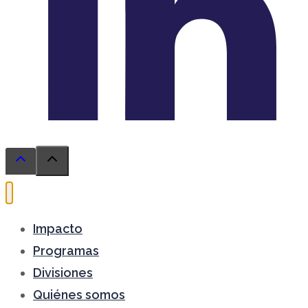
opens
in
a
new
Impacto
tab
Programas
Divisiones
Quiénes somos