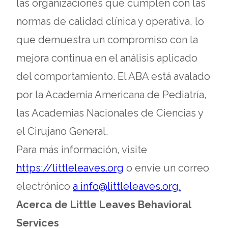
las organizaciones que cumplen con las
normas de calidad clínica y operativa, lo
que demuestra un compromiso con la
mejora continua en el análisis aplicado
del comportamiento. El ABA está avalado
por la Academia Americana de Pediatría,
las Academias Nacionales de Ciencias y
el Cirujano General.
Para más información, visite
opens
https://littleleaves.org
o envíe un correo
in
opens
electrónico
a info@littleleaves.org.
a
in
Acerca de Little Leaves Behavioral
new
a
Services