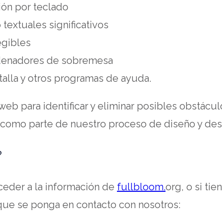
ión por teclado
 textuales significativos
egibles
rdenadores de sobremesa
alla y otros programas de ayuda.
b para identificar y eliminar posibles obstáculo
omo parte de nuestro proceso de diseño y desa
?
opens
cceder a la información de
fullbloom.
org, o si ti
in
 que se ponga en contacto con nosotros:
a