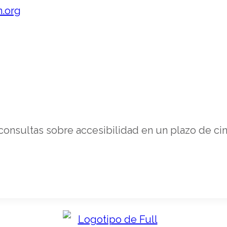
m.org
new
tab
nsultas sobre accesibilidad en un plazo de cin