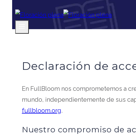
Declaración de acce
En FullBloom nos comprometemos a crear
mundo, independientemente de sus capac
opens
fullbloom.org
.
in
Nuestro compromiso de acc
a