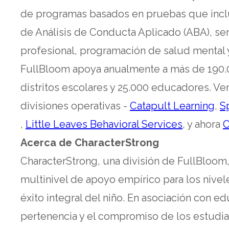
de programas basados en pruebas que inclu
de Análisis de Conducta Aplicado (ABA), ser
profesional, programación de salud mental
FullBloom apoya anualmente a más de 190.00
distritos escolares y 25.000 educadores. Ve
op
divisiones operativas -
Catapult Learning
,
S
opens
opens
in
,
Little Leaves Behavioral Services
, y ahora
C
in
in
a
Acerca de CharacterStrong
a
a
ne
CharacterStrong, una división de FullBloom
new
new
ta
multinivel de apoyo empírico para los nivel
tab
tab
éxito integral del niño. En asociación con e
pertenencia y el compromiso de los estudia