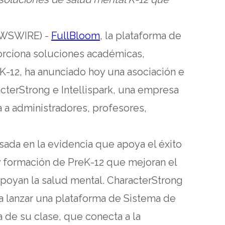
opens
EWSWIRE) -
FullBloom
, la plataforma de
in
oporciona soluciones académicas,
a
K-12, ha anunciado hoy una asociación e
new
acterStrong e Intellispark, una empresa
tab
a a administradores, profesores,
sada en la evidencia que apoya el éxito
 y formación de PreK-12 que mejoran el
poyan la salud mental. CharacterStrong
ra lanzar una plataforma de Sistema de
 de su clase, que conecta a la