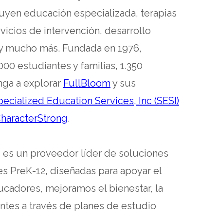
yen educación especializada, terapias
vicios de intervención, desarrollo
 y mucho más. Fundada en 1976,
0 estudiantes y familias, 1.350
opens
nga a explorar
FullBloom
y sus
ens
in
pecialized Education Services, Inc (SESI)
opens
a
haracterStrong
.
in
new
w
a
tab
, es un proveedor líder de soluciones
b
new
es PreK-12, diseñadas para apoyar el
tab
ducadores, mejoramos el bienestar, la
ntes a través de planes de estudio