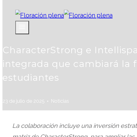
CharacterStrong e Intellisp
integrada que cambiará la f
estudiantes
23 de julio de 2025
Noticias
La colaboración incluye una inversión estra
matriz de CharacterStrong, para ampliar las