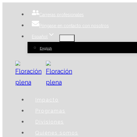
Ir
Carreras profesionales
al
Póngase en contacto con nosotros
contenido
Español
English
Impacto
Programas
Divisiones
Quiénes somos