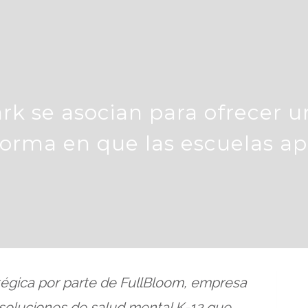
ark se asocian para ofrecer
orma en que las escuelas ap
tégica por parte de FullBloom, empresa
 soluciones de salud mental K-12 que