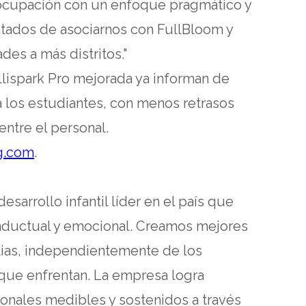
reocupación con un enfoque pragmático y
ntados de asociarnos con FullBloom y
des a más distritos."
llispark Pro mejorada ya informan de
a los estudiantes, con menos retrasos
entre el personal.
opens
g.com
.
in
a
sarrollo infantil líder en el país que
new
nductual y emocional. Creamos mejores
tab
ilias, independientemente de los
 que enfrentan. La empresa logra
nales medibles y sostenidos a través